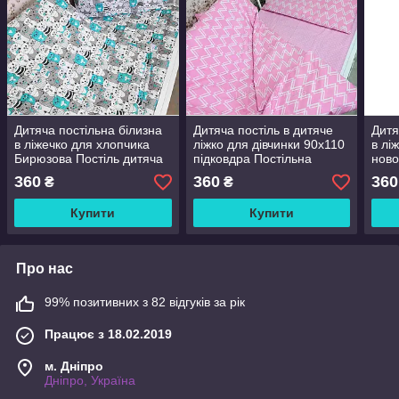
Дитяча постільна білизна
Дитяча постіль в дитяче
Дитя
в ліжечко для хлопчика
ліжко для дівчинки 90х110
в лі
Бирюзова Постіль дитяча
підковдра Постільна
ново
в ліжечко Постіль для
білизна у ліжечко для
пост
360
360
360
₴
₴
новонароджених
дівчат
Дитя
Купити
Купити
Про нас
99% позитивних з 82 відгуків за рік
Працює з 18.02.2019
м. Дніпро
Дніпро, Україна