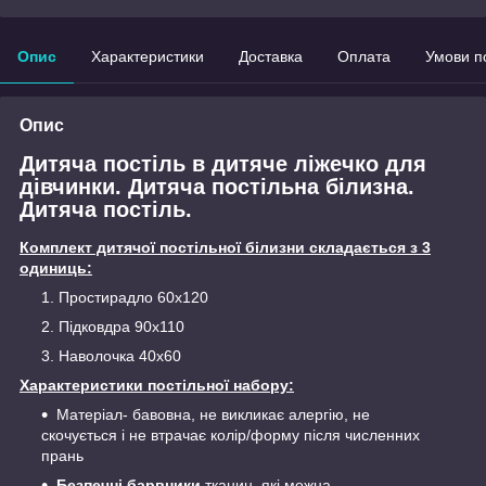
Опис
Характеристики
Доставка
Оплата
Умови п
Опис
Дитяча постіль в дитяче ліжечко для
дівчинки. Дитяча постільна білизна.
Дитяча постіль.
Комплект дитячої постільної білизни складається з 3
одиниць:
Простирадло 60х120
Підковдра 90х110
Наволочка 40х60
Характеристики постільної набору:
Матеріал- бавовна, не викликає алергію, не
скочується і не втрачає колір/форму після численних
прань
Безпечні барвники
тканин, які можна