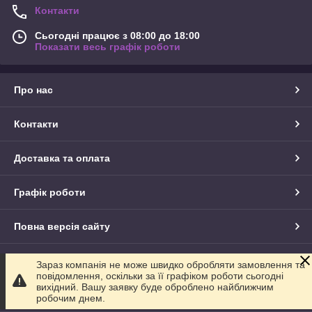
Контакти
Сьогодні працює з 08:00 до 18:00
Показати весь графік роботи
Про нас
Контакти
Доставка та оплата
Графік роботи
Повна версія сайту
Сайт створено на маркетплейсі
Prom.ua
Зараз компанія не може швидко обробляти замовлення та
повідомлення, оскільки за її графіком роботи сьогодні
вихідний. Вашу заявку буде оброблено найближчим
Політика конфіденційності
робочим днем.