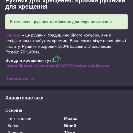
Рушник для хрещення. Крижми рушники
для хрещення
В комплекті:
рушник
та мішечок для першого локона
Крижма
– це рушник, традиційно білого кольору, яке є
невід'ємним атрибутом хрестин. Вона символізує невинність і
чистоту. Рушник махровий 100% бавовна. З вишивкою
Розмір: 70*140см.
Все для хрещення тут
https://juravlik.com.ua/g66329730-tekstil-goda-vse
Приховати
Характеристики
Основні
Тип тканини
Махра
Колір
Білий
Ширина
70 см