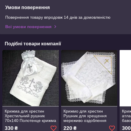
Умови повернення
Повернення товару впродовж 14 днів за домовленістю
Всі умови повернення
Подібні товари компанії
Крижма для хрестин
Крижмо для хрестин
Кри
Хрестильний рушник
Рушник для хрещення
атла
70х140 Полотенце крижма
мереживо оздоблення
баво
Полотенце хрестильне
тасьмою 80х80
для
330
220
300
₴
₴
Рушник для хрещення
весн