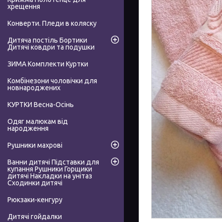
хрещення
Конверти. Пледи в коляску
Дитяча постіль Бортики
Дитячі ковдри та подушки
ЗИМА Комплекти Куртки
Комбінезони чоловічки для
новнароджених
КУРТКИ Весна-Осінь
Одяг малюкам від
народження
Рушники махрові
Ванни дитячі Підставки для
купання Рушники Горщики
дитячі Накладки на унітаз
Сходинки дитячі
Рюкзаки-кенгуру
Дитячі гойдалки