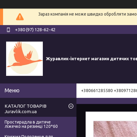
Зараз компанія не може швидко обробляти замов
+380 (97) 128-62-42
Журавлик-інтернет магазин дитячих то
+380661285580 +38097128
КАТАЛОГ ТОВАРІВ
Juravlik.com.ua
Простирадла в дитяче
ліжечко на резинці 120*60
Крижма Полотенце для