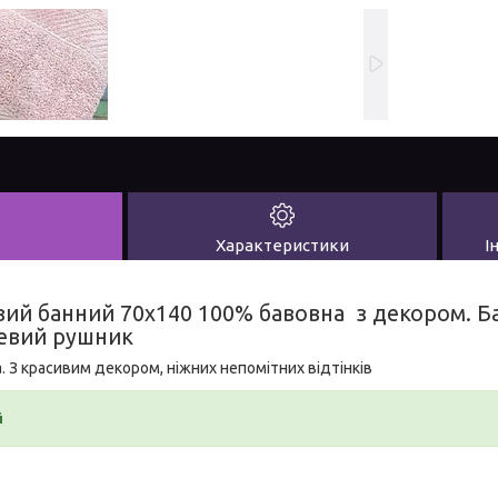
Характеристики
І
ий банний 70х140 100% бавовна з декором. Ба
евий рушник
 З красивим декором, ніжних непомітних відтінків
й