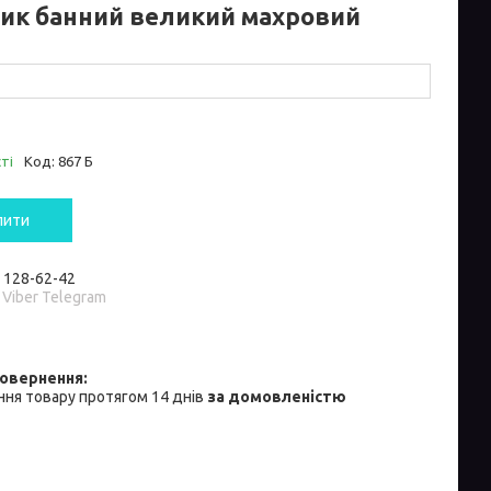
ик банний великий махровий
ті
Код:
867 Б
пити
) 128-62-42
 Viber Telegram
ня товару протягом 14 днів
за домовленістю