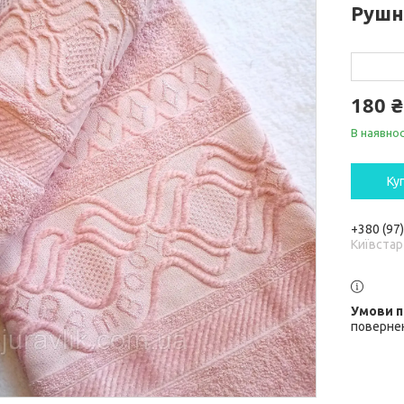
Рушн
180 ₴
В наявнос
Ку
+380 (97
Київстар
повернен