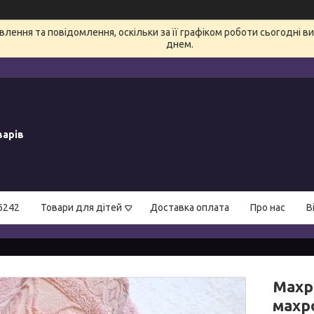
лення та повідомлення, оскільки за її графіком роботи сьогодні 
днем.
варів
6242
Товари для дітей
Доставка оплата
Про нас
В
Махр
махр