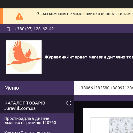
Зараз компанія не може швидко обробляти замов
+380 (97) 128-62-42
Журавлик-інтернет магазин дитячих то
+380661285580 +38097128
КАТАЛОГ ТОВАРІВ
Juravlik.com.ua
Простирадла в дитяче
ліжечко на резинці 120*60
Крижма Полотенце для