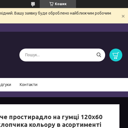
Кошик
вихідний. Вашу заявку буде оброблено найближчим робочим
ідгуки
Контакти
че простирадло на гумці 120х60
хлопчика кольору в асортименті