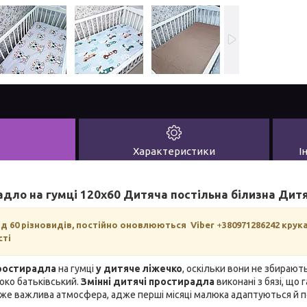
Характеристики
І
дло на гумці 120х60 Дитяча постільна білизна Дит
д 60 різновидів, постійно оновлюються Viber
+
380971286242 кру
сті
простирадла
на гумці
у дитяче ліжечко
, оскільки вони не збирають
 око батьківський.
Змінні дитячі простирадла
виконані з бязі, що 
же важлива атмосфера, адже перші місяці малюка адаптуються й 