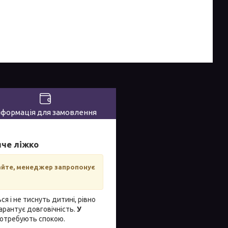
нформація для замовлення
яче ліжко
кайте, менеджер запропонує
ся і не тиснуть дитині, рівно
гарантує довговічність.
У
потребують спокою.