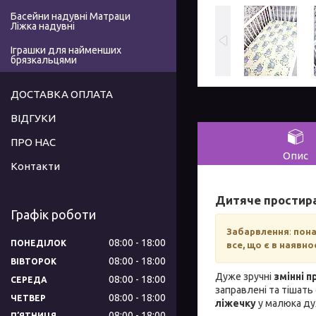
Басейни надувні Матраци
Ліжка надувні
Іграшки для найменших
брязкальцями
ДОСТАВКА ОПЛАТА
ВІДГУКИ
ПРО НАС
Опис
Контакти
Дитяче простира
Графік роботи
Забарвлення
:
пона
08:00
18:00
ПОНЕДІЛОК
все, що є в наявно
08:00
18:00
ВІВТОРОК
Дуже зручні
змінні 
08:00
18:00
СЕРЕДА
заправлені та тішать
08:00
18:00
ЧЕТВЕР
ліжечку
у малюка ду
08:00
18:00
ПʼЯТНИЦЯ