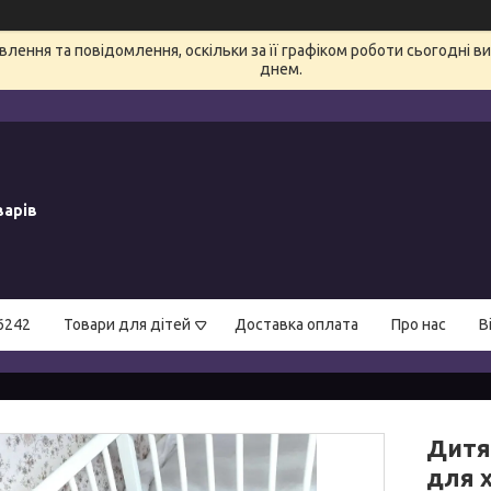
лення та повідомлення, оскільки за її графіком роботи сьогодні 
днем.
варів
6242
Товари для дітей
Доставка оплата
Про нас
В
Дитя
для 