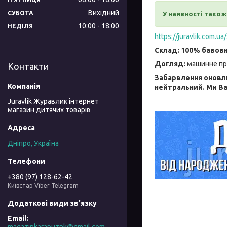
Вихідний
СУБОТА
У наявності тако
10:00
18:00
НЕДІЛЯ
https://juravlik.com.
Склад: 100% бавов
Догляд:
машинне пр
Контакти
Забарвлення оновлю
нейтральний. Ми Ва
Juravlik Журавлик інтернет
магазин дитячих товарів
Дніпро, Україна
+380 (97) 128-62-42
Київстар Viber Telegram
magazinkarapuznk@gmail.com