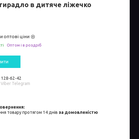
тирадло в дитяче ліжечко
и оптові ціни
ті
Оптом і в роздріб
пити
) 128-62-42
 Viber Telegram
ня товару протягом 14 днів
за домовленістю