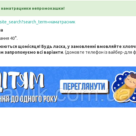
ж наматрацники непромокашки!
ua/site_search?search_term=наматрасник
на
ання 40°.
ються щомісяця! Будь ласка, у замовленні вмовляйте хлопчи
м запропонуємо всі варіанти
. (домовте телефон із вайбер-для 