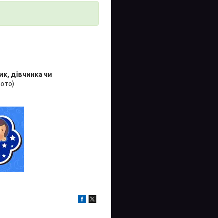
к, дівчинка чи
фото)