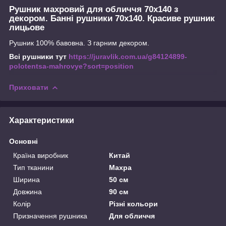
Рушник махровий для обличчя 70х140 з
декором. Банні рушники 70х140. Красиве рушник
лицьове
Рушник 100% бавовна. З гарним декором.
Всі рушники
тут
https://juravlik.com.ua/g84124899-
polotentsa-mahrovye?sort=position
Приховати
Характеристики
Основні
Країна виробник
Китай
Тип тканини
Махра
Ширина
50 см
Довжина
90 см
Колір
Різні кольори
Призначення рушника
Для обличчя