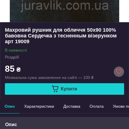
Махровий рушник для обличчя 50х90 100%
бавовна Сердечка з тесненным візерунком
арт 19009
В наявності
Роздріб
85
₴
Мінімальна сума замовлення на сайті — 100 ₴
Купити
Опис
Характеристики
Доставка
Оплата
Умови п
Опис