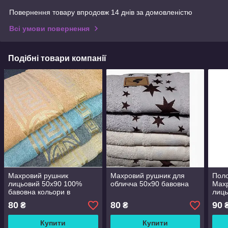
Повернення товару впродовж 14 днів за домовленістю
Всі умови повернення
Подібні товари компанії
Махровий рушник
Махровий рушник для
Поло
лицьовий 50х90 100%
обличча 50х90 бавовна
Мах
бавовна кольори в
лиць
асортименті Рушники для
Рушн
80
80
90
₴
₴
лиця махрові Лицьовий
мах
рушник
рушн
Купити
Купити