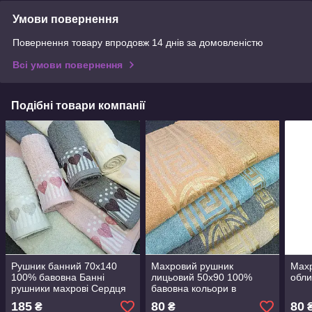
Умови повернення
Повернення товару впродовж 14 днів за домовленістю
Всі умови повернення
Подібні товари компанії
Рушник банний 70х140
Махровий рушник
Махр
100% бавовна Банні
лицьовий 50х90 100%
обли
рушники махрові Сердця
бавовна кольори в
асортименті Рушники для
185
80
80
₴
₴
лиця махрові Лицьовий