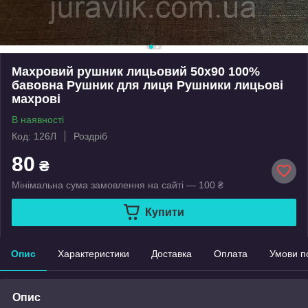
Махровий рушник лицьовий 50х90 100%
бавовна Рушник для лиця Рушники лицьові
махрові
В наявності
Код: 126Л
Роздріб
80
₴
Мінімальна сума замовлення на сайті — 100 ₴
Купити
Опис
Характеристики
Доставка
Оплата
Умови п
Опис