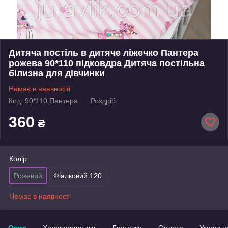
Дитяча постіль в дитяче ліжечко Пантера
рожева 90*110 підковдра Дитяча постільна
білизна для дівчинки
Немає в наявності
Код: 90*110 Пантера
Роздріб
360
₴
Колір
Рожевий
Фіалковий 120
Немає в наявності
Опис
Характеристики
Доставка
Оплата
Умови п