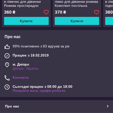
в ліжечко для дівчинки
ліжко для дівчинки рожева
в лі
Рожева простирадло
Комплект постільна
підк
60х120 підковдра 90х110
білизна у ліжечко для
прос
360
370
360
₴
₴
наволочка 40*60
дівчат постіль дитяча
60х1
Купити
Купити
Про нас
99% позитивних з 83 відгуків за рік
Працює з 18.02.2019
м. Дніпро
Дніпро, Україна
Контакти
Сьогодні працює з 08:00 до 18:00
Показати весь графік роботи
Про нас