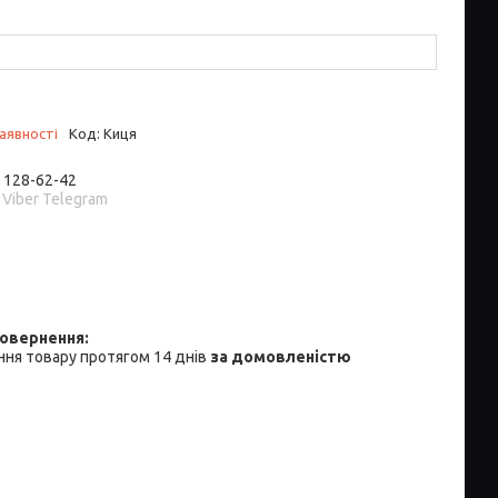
аявності
Код:
Киця
) 128-62-42
 Viber Telegram
ня товару протягом 14 днів
за домовленістю