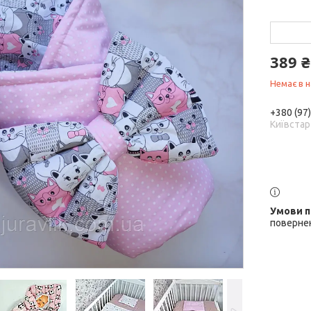
389 ₴
Немає в н
+380 (97
Київстар
повернен