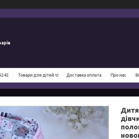
варів
6242
Товари для дітей
Доставка оплата
Про нас
В
Дитя
дівч
поло
ново