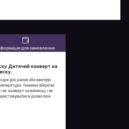
нформація для замовлення
ску Дитячий конверт на
иску.
дні дні, ранок або ввечері
мператури. Тканина зберігає
як конверт на виписку, і як
икористовувалися дозволені