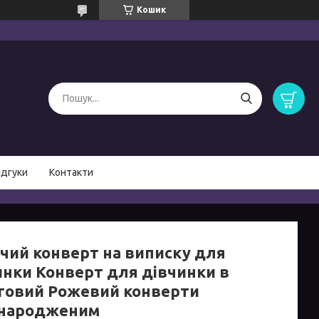
Кошик
ідгуки
Контакти
чий конверт на виписку для
инки Конверт для дівчинки в
говий Рожевий конверти
народженим