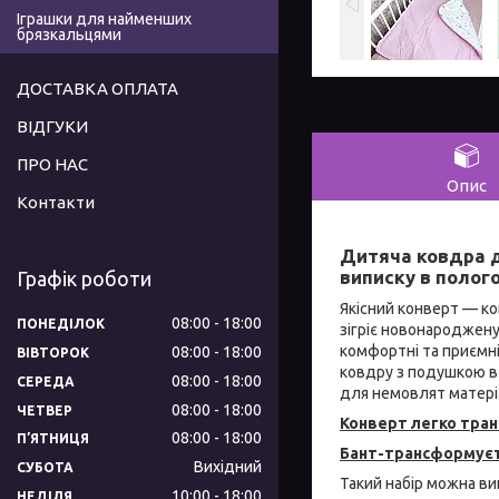
Іграшки для найменших
брязкальцями
ДОСТАВКА ОПЛАТА
ВІДГУКИ
ПРО НАС
Опис
Контакти
Дитяча ковдра д
виписку в полог
Графік роботи
Якісний конверт — ко
08:00
18:00
ПОНЕДІЛОК
зігріє новонароджен
комфортні та приємні
08:00
18:00
ВІВТОРОК
ковдру з подушкою в 
08:00
18:00
СЕРЕДА
для немовлят матер
08:00
18:00
ЧЕТВЕР
Конверт легко тра
08:00
18:00
ПʼЯТНИЦЯ
Бант-трансформуєт
Вихідний
СУБОТА
Такий набір можна вик
10:00
18:00
НЕДІЛЯ