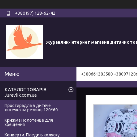
+380 (97) 128-62-42
Журавлик-інтернет магазин дитячих то
+380661285580 +38097128
КАТАЛОГ ТОВАРІВ
Juravlik.com.ua
Простирадла в дитяче
ліжечко на резинці 120*60
Крижма Полотенце для
хрещення
Конверти. Пледи в коляску