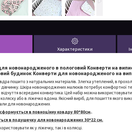
Характеристики
І
ля новонародженого в пологовий Конверти на випи
овий будинок Конверти для новонародженого на вип
вдра пошито з натуральних матеріалів. Злегка утеплений, в прохоло
у дівчинку. Шкіра новонароджених малюків потребує комфортної те
 відчуття всередині конвертика. Цей набір можна використовувати і 
коляску або в ліжечко вдома. Якісний виріб, для пошиття якого в
іали для новонароджених
нсформується в повноцінну ковдру
80*80см
.
.
ься в подушечку для новонароджених 30*22 см.
ористовувати як у ліжечку, так і в колясці.