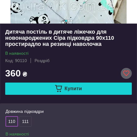
Дитяча постіль в дитяче ліжечко для
новонароджених Сіра підковдра 90х110
простирадло на резинці наволочка
В наявності
Код: 90110
Роздріб
360
₴
Купити
Довжина підковдри
110
111
В наявності