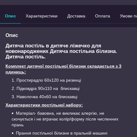
Опис
Характеристики
Доставка
Оплата
Умови п
Опис
Дитяча постіль в дитяче ліжечко для
новонароджених Дитяча постільна білизна.
Дитяча постіль.
Комплект дитячої постільної білизни складається з 3
одиниць:
Простирадло 60х120 на резинці
Підковдра 90х110 на блискавці
Наволочка 40х60 на блискавці
Характеристики постільної набору:
Матеріал- бавовна, не викликає алергію, не
скочується і не втрачає колір/форму після численних
прань
Прання постільної білизни в пральній машині