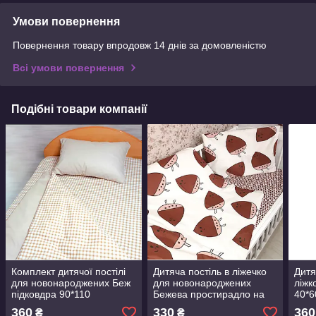
Умови повернення
Повернення товару впродовж 14 днів за домовленістю
Всі умови повернення
Подібні товари компанії
Комплект дитячої постілі
Дитяча постіль в ліжечко
Дитя
для новонароджених Беж
для новонароджених
ліжк
підковдра 90*110
Бежева простирадло на
40*6
простирадло на резинці
гумці наволочка 40*60
дитя
360
330
360
₴
₴