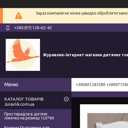
Зараз компанія не може швидко обробляти замов
+380 (97) 128-62-42
Журавлик-інтернет магазин дитячих то
+380661285580 +38097128
КАТАЛОГ ТОВАРІВ
Juravlik.com.ua
Простирадла в дитяче
ліжечко на резинці 120*60
Крижма Полотенце для