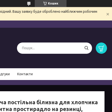
Кошик
вихідний. Вашу заявку буде оброблено найближчим робочим
ідгуки
Контакти
ча постільна білизна для хлопчика
итна простирадло на резинці,