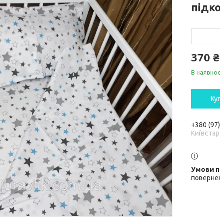
підк
370 ₴
В наявнос
Ку
+380 (97
Київстар
повернен