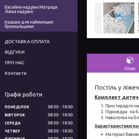
Басейни надувні Матраци
Ліжка надувні
Іграшки для найменших
брязкальцями
ДОСТАВКА ОПЛАТА
ВІДГУКИ
ПРО НАС
Опис
Контакти
Постіль у ліже
Графік роботи
Комплект дитячо
Простирадло на
08:00
18:00
ПОНЕДІЛОК
Підковдра на б
08:00
18:00
ВІВТОРОК
Наволочка на бл
08:00
18:00
СЕРЕДА
Характеристики пос
08:00
18:00
ЧЕТВЕР
Матеріал бавовн
08:00
18:00
ПʼЯТНИЦЯ