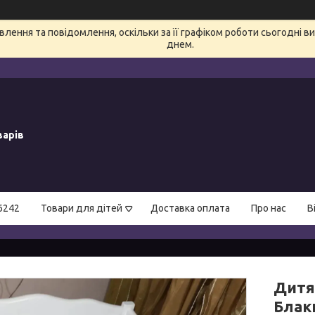
лення та повідомлення, оскільки за її графіком роботи сьогодні 
днем.
варів
6242
Товари для дітей
Доставка оплата
Про нас
В
Дитя
Блак