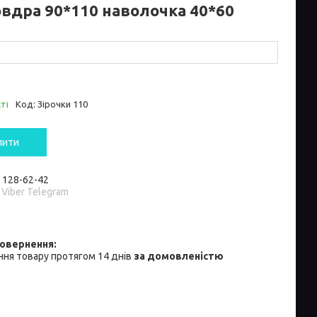
овдра 90*110 наволочка 40*60
ті
Код:
Зірочки 110
пити
) 128-62-42
 Viber Telegram
ня товару протягом 14 днів
за домовленістю