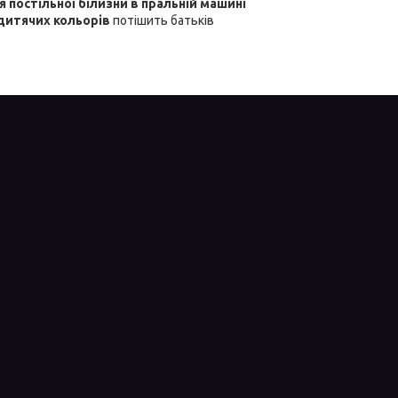
я постільної білизни в пральній машині
дитячих кольорів
потішить батьків