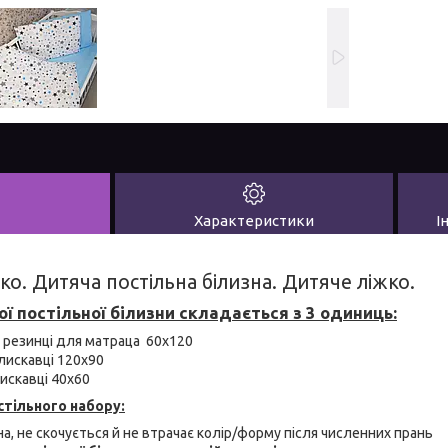
Характеристики
І
чко. Дитяча постільна білизна. Дитяче ліжко.
ї постільної білизни складається з 3 одиниць:
 резинці для матраца 60х120
лискавці 120х90
искавці 40х60
тільного набору:
а, не скочується й не втрачає колір/форму після численних прань