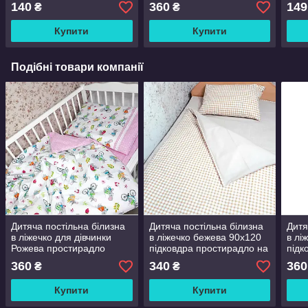
в дитяче ліжечко
резинці підковдра
прос
140
360
149
₴
₴
наволочка
ліже
Купити
Купити
Подібні товари компанії
Дитяча постільна білизна
Дитяча постільна білизна
Дитя
в ліжечко для дівчинки
в ліжечко бежева 90х120
в лі
Рожева простирадло
підковдра простирадло на
підк
60х120 підковдра 90х110
резинці наволочка
прос
360
340
360
₴
₴
наволочка 40*60
60х1
Купити
Купити