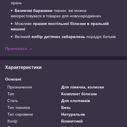
прань
Безпечні барвники
тканин, які можна
використовувати в товарах для новонароджених
Можливе
прання постільної білизни в пральній
машині
Великий
вибір дитячих забарвлень
порадує батьків
Приховати
Характеристики
Основні
Призначення
Для ліжечка, колиски
Тип
Комплект білизни
Стать
Для хлопчиків
Тип тканини
Бязь
Тип сировини
Натуральне
Колір
Блакитний