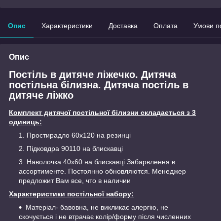
Опис
Характеристики
Доставка
Оплата
Умови п
Опис
Постіль в дитяче ліжечко. Дитяча
постільна білизна. Дитяча постіль в
дитяче ліжко
Комплект дитячої постільної білизни складається з 3
одиниць:
Простирадло 60х120 на резинці
Підковдра 90110 на блискавці
Наволочка 40х60 на блискавці Забарвлення в
ассортименте. Постоянно обновляются. Менеджер
предложит Вам все, что в наличии
Характеристики постільної набору:
Матеріал- бавовна, не викликає алергію, не
скочується і не втрачає колір/форму після численних