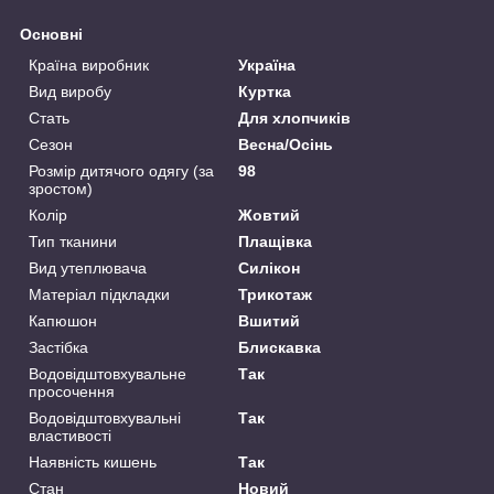
Основні
Країна виробник
Україна
Вид виробу
Куртка
Стать
Для хлопчиків
Сезон
Весна/Осінь
Розмір дитячого одягу (за
98
зростом)
Колір
Жовтий
Тип тканини
Плащівка
Вид утеплювача
Силікон
Матеріал підкладки
Трикотаж
Капюшон
Вшитий
Застібка
Блискавка
Водовідштовхувальне
Так
просочення
Водовідштовхувальні
Так
властивості
Наявність кишень
Так
Стан
Новий