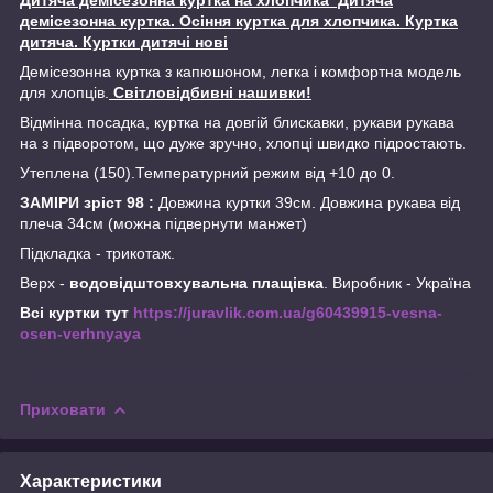
демісезонна куртка. Осіння куртка для хлопчика. Куртка
дитяча. Куртки дитячі нові
Демісезонна куртка з капюшоном, легка і комфортна модель
для хлопців.
Світловідбивні нашивки!
Відмінна посадка, куртка на довгій блискавки, рукави рукава
на з підворотом, що дуже зручно, хлопці швидко підростають.
Утеплена (150).Температурний режим від +10 до 0.
ЗАМІРИ зріст 98 :
Довжина куртки 39см. Довжина рукава від
плеча 34см (можна підвернути манжет)
Підкладка - трикотаж.
Верх -
водовідштовхувальна плащівка
. Виробник - Україна
Всі куртки тут
https://juravlik.com.ua/g60439915-vesna-
osen-verhnyaya
Приховати
Характеристики