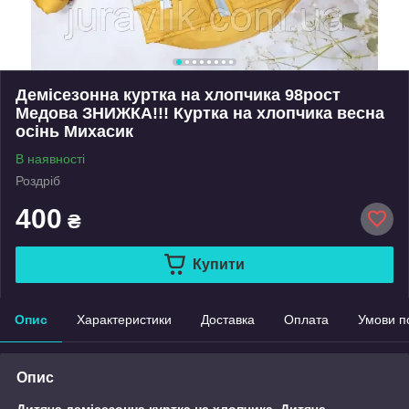
Демісезонна куртка на хлопчика 98рост
Медова ЗНИЖКА!!! Куртка на хлопчика весна
осінь Михасик
В наявності
Роздріб
400
₴
Купити
Опис
Характеристики
Доставка
Оплата
Умови п
Опис
Дитяча демісезонна куртка на хлопчика Дитяча