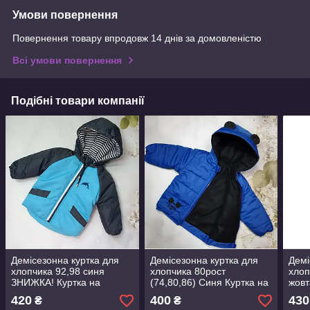
Умови повернення
Повернення товару впродовж 14 днів за домовленістю
Всі умови повернення
Подібні товари компанії
Демісезонна куртка для
Демісезонна куртка для
Демі
хлопчика 92,98 синя
хлопчика 80рост
хлоп
ЗНИЖКА! Куртка на
(74,80,86) Синя Куртка на
жовт
хлопчика демісезонна
хлопчика демі
Мій 
420
400
430
₴
₴