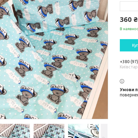
360 ₴
В наявнос
Ку
+380 (97
Київстар
повернен