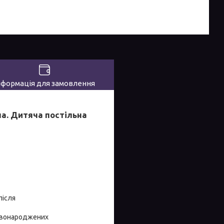
нформація для замовлення
а. Дитяча постільна
після
новонароджених