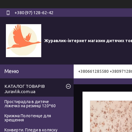
+380 (97) 128-62-42
Журавлик-інтернет магазин дитячих то
+380661285580 +38097128
КАТАЛОГ ТОВАРІВ
Juravlik.com.ua
Простирадла в дитяче
ліжечко на резинці 120*60
Крижма Полотенце для
хрещення
Конверти. Пледи в коляску