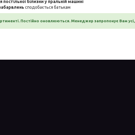
я постільної білизни у пральній машині
забарвлень
сподобається
батькам
ортименті. Постійно оновлюються. Менеджер запропонує Вам усі, 