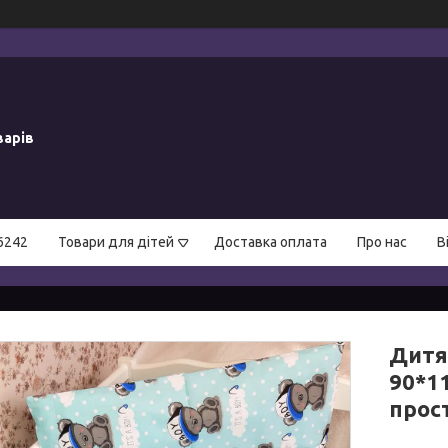
варів
6242
Товари для дітей
Доставка оплата
Про нас
В
Дитя
90*1
прос