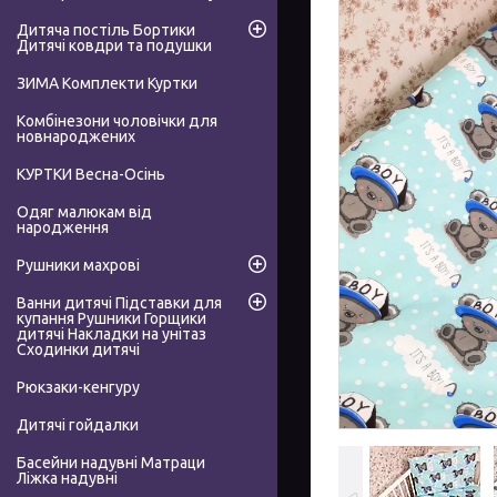
Дитяча постіль Бортики
Дитячі ковдри та подушки
ЗИМА Комплекти Куртки
Комбінезони чоловічки для
новнароджених
КУРТКИ Весна-Осінь
Одяг малюкам від
народження
Рушники махрові
Ванни дитячі Підставки для
купання Рушники Горщики
дитячі Накладки на унітаз
Сходинки дитячі
Рюкзаки-кенгуру
Дитячі гойдалки
Басейни надувні Матраци
Ліжка надувні