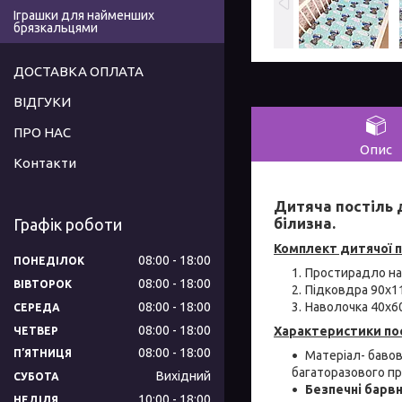
Іграшки для найменших
брязкальцями
ДОСТАВКА ОПЛАТА
ВІДГУКИ
ПРО НАС
Опис
Контакти
Дитяча постіль 
білизна.
Графік роботи
Комплект дитячої п
08:00
18:00
ПОНЕДІЛОК
Простирадло на 
08:00
18:00
ВІВТОРОК
Підковдра 90х1
08:00
18:00
Наволочка 40x60
СЕРЕДА
08:00
18:00
Характеристики пос
ЧЕТВЕР
08:00
18:00
ПʼЯТНИЦЯ
Матеріал- бавов
багаторазового п
Вихідний
СУБОТА
Безпечні барв
10:00
18:00
НЕДІЛЯ