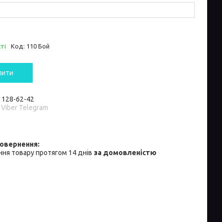
ті
Код:
110 Бой
пити
) 128-62-42
 Viber Telegram
ня товару протягом 14 днів
за домовленістю