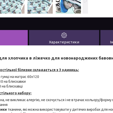
Характеристики
І
для хлопчика в ліжечко для новонароджених бавовн
остільної білизни складається з 3 одиниць:
гумці на матрас 60x120
10 на блискавки
 на блискавці
тільного набору:
на, не викликає алергію, не скочується і не втрачає кольору/форму 
рання
ники
тканини, які можна використовувати у дитячих виробах для 