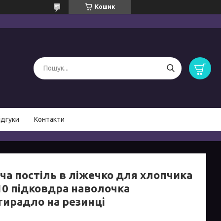
Кошик
ідгуки
Контакти
ча постіль в ліжечко для хлопчика
10 підковдра наволочка
тирадло на резинці