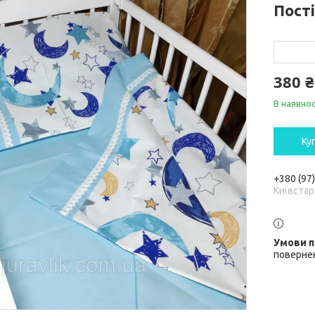
Пост
380 ₴
В наявнос
Ку
+380 (97
Київстар
повернен