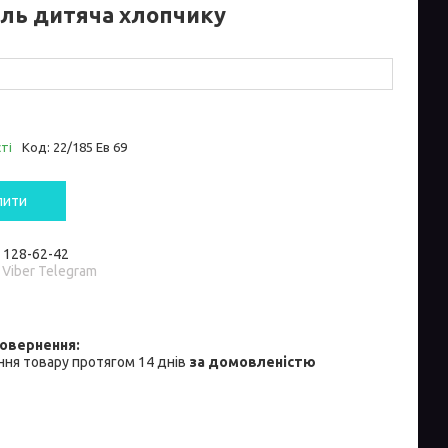
іль дитяча хлопчику
ті
Код:
22/185 Ев 69
пити
) 128-62-42
 Viber Telegram
ня товару протягом 14 днів
за домовленістю