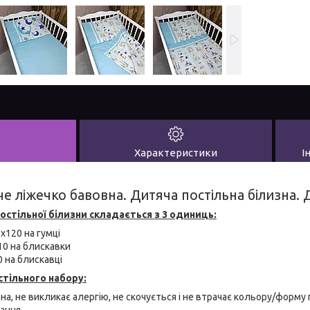
Характеристики
І
че ліжечко бавовна. Дитяча постільна білизна. 
остільної білизни складається з 3 одиниць:
x120 на гумці
10 на блискавки
 на блискавці
тільного набору:
на, не викликає алергію, не скочується і не втрачає кольору/форму 
рання