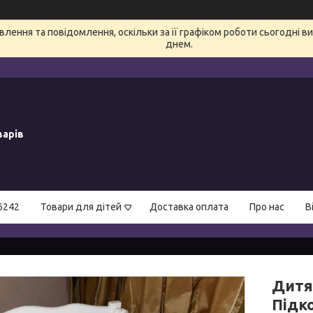
лення та повідомлення, оскільки за її графіком роботи сьогодні 
днем.
варів
6242
Товари для дітей
Доставка оплата
Про нас
В
Дитя
Підк