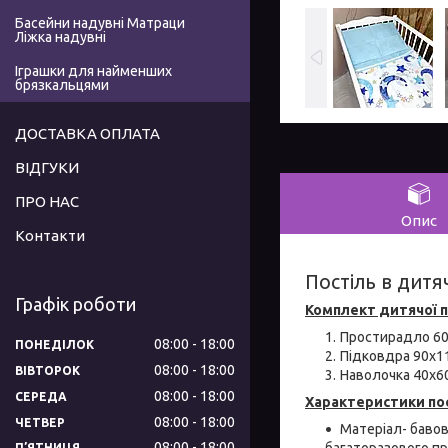
Басейни надувні Матраци
Ліжка надувні
Іграшки для найменших
брязкальцями
ДОСТАВКА ОПЛАТА
ВІДГУКИ
ПРО НАС
Опис
Контакти
Постіль в дитя
Графік роботи
Комплект дитячої п
Простирадло 60
08:00
18:00
ПОНЕДІЛОК
Підковдра 90х1
08:00
18:00
ВІВТОРОК
Наволочка 40x60
08:00
18:00
СЕРЕДА
Характеристики пос
08:00
18:00
ЧЕТВЕР
Матеріал- бавов
08:00
18:00
багаторазового п
ПʼЯТНИЦЯ