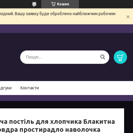
Кошик
вихідний. Вашу заявку буде оброблено найближчим робочим
ідгуки
Контакти
ча постіль для хлопчика Блакитна
овдра простирадло наволочка