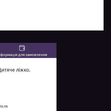
нформація для замовлення
Дитяче ліжко.
після