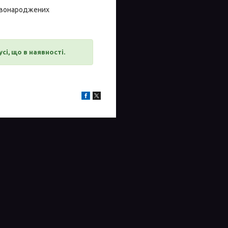
новонароджених
і, що в наявності.