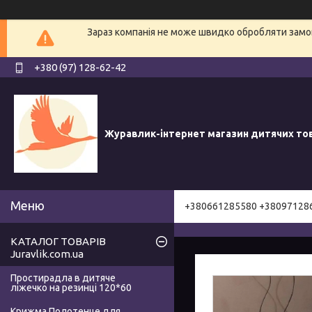
Зараз компанія не може швидко обробляти замов
+380 (97) 128-62-42
Журавлик-інтернет магазин дитячих то
+380661285580 +38097128
КАТАЛОГ ТОВАРІВ
Juravlik.com.ua
Простирадла в дитяче
ліжечко на резинці 120*60
Крижма Полотенце для