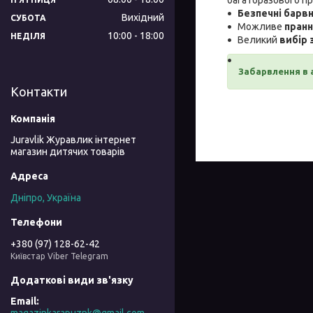
Безпечні барв
Вихідний
СУБОТА
Можливе
пранн
10:00
18:00
НЕДІЛЯ
Великий
вибір 
Забарвлення в 
Контакти
Juravlik Журавлик інтернет
магазин дитячих товарів
Дніпро, Україна
+380 (97) 128-62-42
Київстар Viber Telegram
magazinkarapuznk@gmail.com