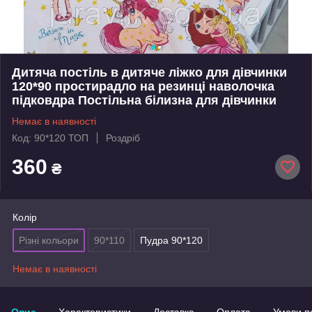
Дитяча постіль в дитяче ліжко для дівчинки
120*90 простирадло на резинці наволочка
підковдра Постільна білизна для дівчинки
Немає в наявності
Код: 90*120 ТОП
Роздріб
360
₴
Колір
Різні кольори
90*110
Пудра 90*120
Немає в наявності
Опис
Характеристики
Доставка
Оплата
Умови п