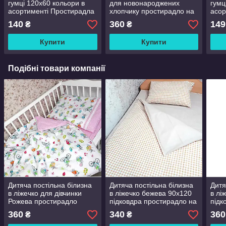
гумці 120х60 кольори в
для новонароджених
гумц
асортименті Простирадла
хлопчику простирадло на
асор
в дитяче ліжечко
резинці підковдра
прос
140
360
149
₴
₴
наволочка
ліже
Купити
Купити
Подібні товари компанії
Дитяча постільна білизна
Дитяча постільна білизна
Дитя
в ліжечко для дівчинки
в ліжечко бежева 90х120
в лі
Рожева простирадло
підковдра простирадло на
підк
60х120 підковдра 90х110
резинці наволочка
прос
360
340
360
₴
₴
наволочка 40*60
60х1