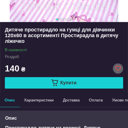
Дитяче простирадло на гумці для дівчинки
120х60 в асортименті Простирадла в дитячу
ліжечко
В наявності
Роздріб
140
₴
Купити
Опис
Характеристики
Доставка
Оплата
Умови п
Опис
Простирадло дитяче на резинці. Дитяче