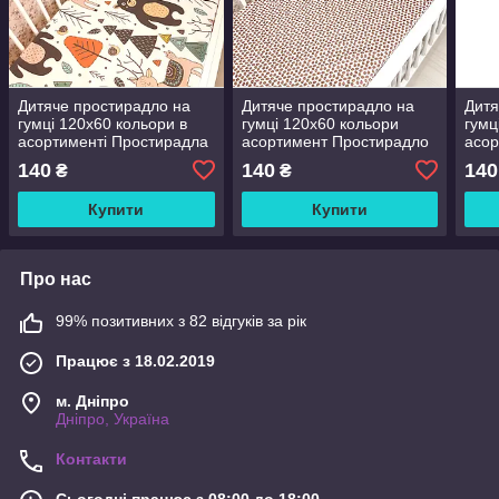
Дитяче простирадло на
Дитяче простирадло на
Дитя
гумці 120х60 кольори в
гумці 120х60 кольори
гумц
асортименті Простирадла
асортимент Простирадло
асор
в дитяче ліжечко
в дитяче ліжечко Дитяча
в ди
140
140
140
₴
₴
простирадло на гумці
Купити
Купити
Про нас
99% позитивних з 82 відгуків за рік
Працює з 18.02.2019
м. Дніпро
Дніпро, Україна
Контакти
Сьогодні працює з 08:00 до 18:00