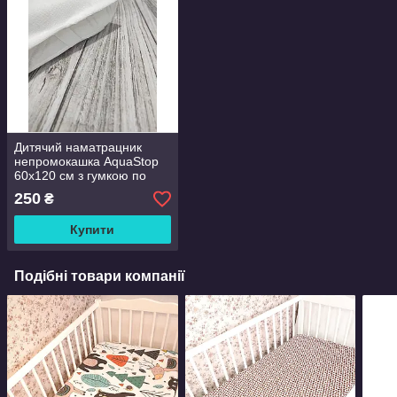
Дитячий наматрацник
непромокашка AquaStop
60х120 см з гумкою по
кутах Дитяче простирадло
250
₴
непромокаюче
Купити
Подібні товари компанії