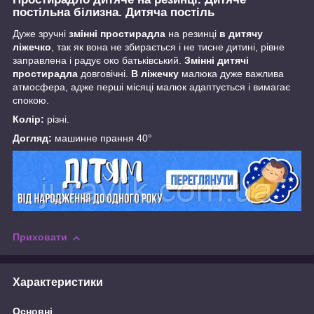
постільна білизна. Дитяча постіль
Дуже зручні
змінні простирадла
на резинці
в дитячу
ліжечко
, так як вона не збирається і не тисне дитині, рівне
заправлена і радує око батьківський.
Змінні дитячі
простирадла
довговічні.
В ліжечку
малюка дуже важлива
атмосфера, адже перші місяці малюк адаптується і вимагає
спокою.
Колір:
різні.
Догляд:
машинне прання 40°
Приховати
Характеристики
Основні