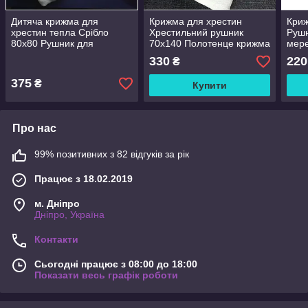
Дитяча крижма для
Крижма для хрестин
Криж
хрестин тепла Срібло
Хрестильний рушник
Руш
80x80 Рушник для
70х140 Полотенце крижма
мер
хрещення Рушник на
Полотенце хрестильне
тас
330
220
₴
хрестини теплий
Рушник для хрещення
375
₴
Купити
Про нас
99% позитивних з 82 відгуків за рік
Працює з 18.02.2019
м. Дніпро
Дніпро, Україна
Контакти
Сьогодні працює з 08:00 до 18:00
Показати весь графік роботи