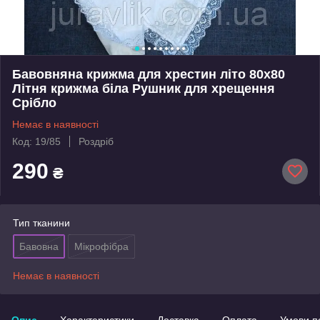
Бавовняна крижма для хрестин літо 80х80
Літня крижма біла Рушник для хрещення
Срібло
Немає в наявності
Код: 19/85
Роздріб
290
₴
Тип тканини
Бавовна
Мікрофібра
Немає в наявності
Опис
Характеристики
Доставка
Оплата
Умови п