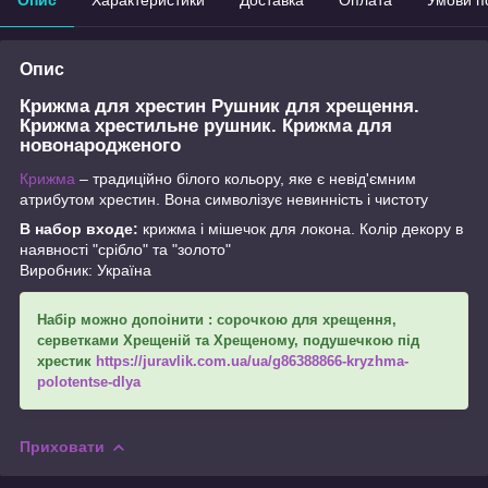
Опис
Крижма для хрестин Рушник для хрещення.
Крижма хрестильне рушник. Крижма для
новонародженого
Крижма
– традиційно білого кольору, яке є невід'ємним
атрибутом хрестин. Вона символізує невинність і чистоту
В набор входе:
крижма і мішечок для локона. Колір декору в
наявності "срібло" та "золото"
Виробник: Україна
Набір можно допоінити
: сорочкою для хрещення,
серветками Хрещеній та Хрещеному, подушечкою під
хрестик
https://juravlik.com.ua/ua/g86388866-kryzhma-
polotentse-dlya
Приховати