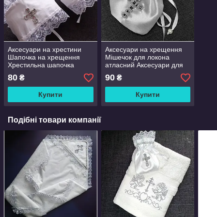
Аксесуари на хрестини
Аксесуари на хрещення
Шапочка на хрещення
Мішечок для локона
Хрестильна шапочка
атласний Аксесуари для
чепчик мереживний з
хрестин Крижма для
80
90
₴
₴
бавовни
хрестин
Купити
Купити
Подібні товари компанії