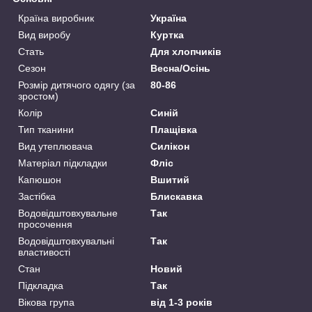
Країна виробник
Україна
Вид виробу
Куртка
Стать
Для хлопчиків
Сезон
Весна/Осінь
Розмір дитячого одягу (за
80-86
зростом)
Колір
Синій
Тип тканини
Плащівка
Вид утеплювача
Силікон
Матеріал підкладки
Фліс
Капюшон
Вшитий
Застібка
Блискавка
Водовідштовхувальне
Так
просочення
Водовідштовхувальні
Так
властивості
Стан
Новий
Підкладка
Так
Вікова група
від 1-3 років