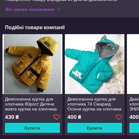
Всі умови повернення
Подібні товари компанії
Демісезонна куртка для
Демісезонна куртка для
Демі
хлопчика 80рост Дитяча
хлопчика 74 Смарагд
хлоп
жовта куртка на хлопчика
Осіння куртка на хлопчика
ЗНИЖ
Мій герой
1 рік
хлоп
430
400
400
₴
₴
Мих
Купити
Купити