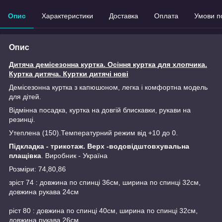
Опис
Характеристики
Доставка
Оплата
Умови п
Опис
Дитяча демісезонна куртка. Осіння куртка для хлопчика.
Куртка дитяча. Куртки дитячі нові
Демісезонна куртка з капюшоном, легка і комфортна модель
для дітей.
Відмінна посадка, куртка на довгій блискавки, рукави на
резинці.
Утеплена (150).Температурний режим від +10 до 0.
Підкладка - трикотаж.
Верх -водовідштовхувальна
плащівка
. Виробник - Україна
Розміри: 74,80,86
зріст 74 : довжина по спинці 36см, ширина по спинці 32см,
довжина рукава 24см
ріст 80 : довжина по спинці 40см, ширина по спинці 32см,
довжина рукава 26см