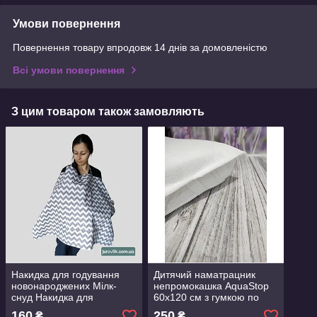
Умови повернення
Повернення товару впродовж 14 днів за домовленістю
Всі умови повернення
З цим товаром також замовляють
Накидка для годування
Дитячий наматрацник
новонароджених Мілк-
непромокашка AquaStop
снуд Накидка для
60х120 см з гумкою по
годування у громадських
кутах Дитяче простирадло
160
250
₴
₴