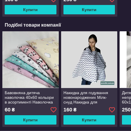
місцях
непромокаюче
Купити
Купити
Подібні товари компанії
Бавовняна дитяча
Накидка для годування
Дитя
наволочка 40х60 кольори
новонароджених Мілк-
неп
в асортименті Наволочка
снуд Накидка для
60х1
дитяча 40х60 Дитячі
годування у громадських
кута
60
160
250
₴
₴
наволочки 60х40 бязь
місцях
неп
Купити
Купити