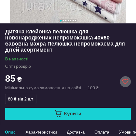
Дитяча клейонка пелюшка для
новонароджених непромокашка 40х60
бавовна махра Пелюшка непромокаєма для
дітей асортимент
В наявності
Опт і роздріб
85
₴
Мінімальна сума замовлення на сайті — 100 ₴
80 ₴
від 2 шт.
Купити
Опис
Характеристики
Доставка
Оплата
Умови п