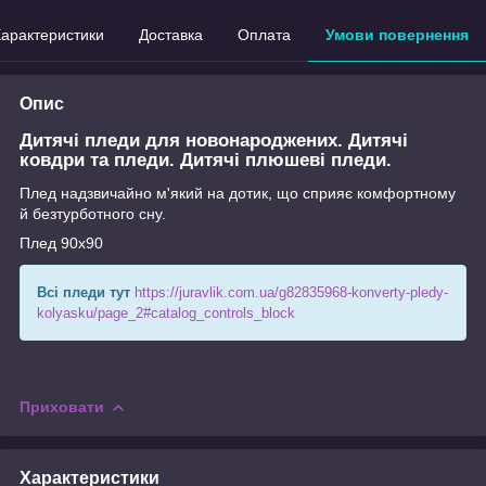
арактеристики
Доставка
Оплата
Умови повернення
Опис
Дитячі пледи для новонароджених. Дитячі
ковдри та пледи. Дитячі плюшеві пледи.
Плед надзвичайно м'який на дотик, що сприяє комфортному
й безтурботного сну.
Плед 90х90
Всі пледи тут
https://juravlik.com.ua/g82835968-konverty-pledy-
kolyasku/page_2#catalog_controls_block
Приховати
Характеристики