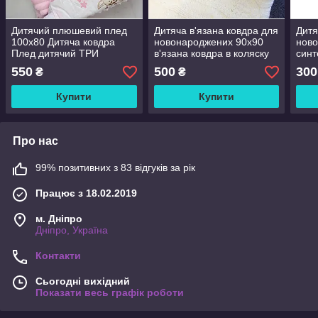
Дитячий плюшевий плед
Дитяча в'язана ковдра для
Дитя
100х80 Дитяча ковдра
новонароджених 90х90
ново
Плед дитячий ТРИ
в'язана ковдра в коляску
синт
СЕЗОНИ
ліжечко плед вязаний
в ди
550
500
300
₴
₴
Купити
Купити
Про нас
99% позитивних з 83 відгуків за рік
Працює з 18.02.2019
м. Дніпро
Дніпро, Україна
Контакти
Сьогодні вихідний
Показати весь графік роботи