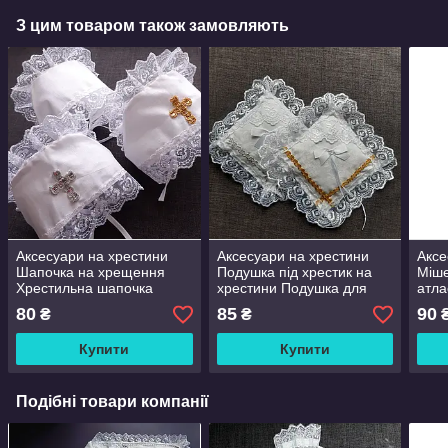
З цим товаром також замовляють
Аксесуари на хрестини
Аксесуари на хрестини
Аксе
Шапочка на хрещення
Подушка під хрестик на
Міше
Хрестильна шапочка
хрестини Подушка для
атла
чепчик мереживний з
хрестика
хрес
80
85
90
₴
₴
бавовни
хрес
Купити
Купити
Подібні товари компанії