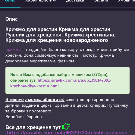
Опис
Крижмо для хрестин Крижма для хрестин
Рушник для хрещення. Крижма хрестильна.
Крижма для хрещення новонародженого
Крижма
– традиційно білого кольору, є невід'ємним атрибутом
хрестин. Вона символізує невинність і чистоту. Крижма
декорована мереживами, фатіном.
Як шо Вам сподобався набір з мішечком (272грн),
обирайте тут:
https://juravlik.com.ua/ua/p1398147301-
kryzhma-dlya-krestin.html
В мішечку можна зберігати:
свідоцтво про хрещення
дитини, видане в церкві. Зрізаний в церкві кучерик. Пуповинку
та бірочку з пологового.
Виробник: Україна
Все для хрещення тут
https://juravlik.com.ua/g66329730-tekstil-goda-vse