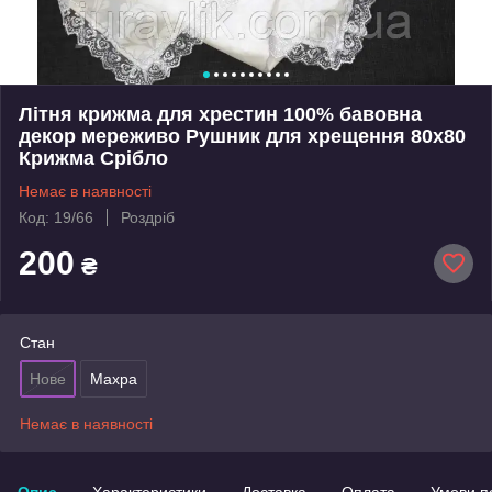
Літня крижма для хрестин 100% бавовна
декор мереживо Рушник для хрещення 80х80
Крижма Срібло
Немає в наявності
Код: 19/66
Роздріб
200
₴
Стан
Нове
Махра
Немає в наявності
Опис
Характеристики
Доставка
Оплата
Умови п