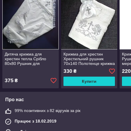
Дитяча крижма для
Крижма для хрестин
Криж
хрестин тепла Срібло
Хрестильний рушник
Руш
80x80 Рушник для
70х140 Полотенце крижма
мер
хрещення Рушник на
Полотенце хрестильне
тас
330
220
₴
хрестини теплий
Рушник для хрещення
375
₴
Купити
Про нас
99% позитивних з 82 відгуків за рік
Працює з 18.02.2019