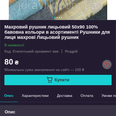
Махровий рушник лицьовий 50х90 100%
бавовна кольори в асортименті Рушники для
лиця махрові Лицьовий рушник
В наявності
Код: Єгипетський орнамент зам
Роздріб
80
₴
Мінімальна сума замовлення на сайті — 100 ₴
Купити
Опис
Характеристики
Доставка
Оплата
Умови п
Опис